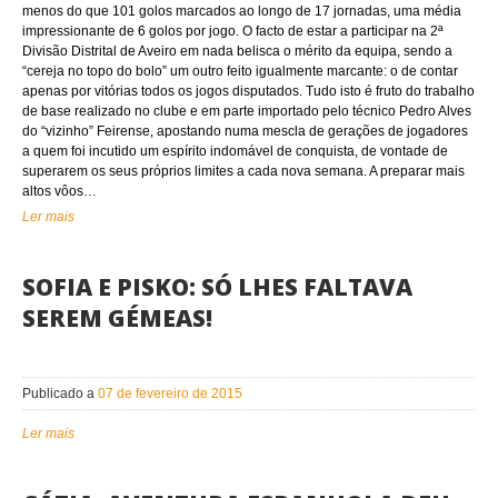
menos do que 101 golos marcados ao longo de 17 jornadas, uma média
impressionante de 6 golos por jogo. O facto de estar a participar na 2ª
Divisão Distrital de Aveiro em nada belisca o mérito da equipa, sendo a
“cereja no topo do bolo” um outro feito igualmente marcante: o de contar
apenas por vitórias todos os jogos disputados. Tudo isto é fruto do trabalho
de base realizado no clube e em parte importado pelo técnico Pedro Alves
do “vizinho” Feirense, apostando numa mescla de gerações de jogadores
a quem foi incutido um espírito indomável de conquista, de vontade de
superarem os seus próprios limites a cada nova semana. A preparar mais
altos vôos…
Ler mais
SOFIA E PISKO: SÓ LHES FALTAVA
SEREM GÉMEAS!
Publicado a
07 de fevereiro de 2015
Ler mais