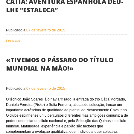
CÁTIA: AVENTURA ESPANHOLA DEU-
LHE “ESTALECA”
Publicado a
07 de fevereiro de 2015
Ler mais
«TIVEMOS O PÁSSARO DO TÍTULO
MUNDIAL NA MÃO!»
Publicado a
07 de fevereiro de 2015
O técnico João Soares já o havia frisado: a entrada do trio Cátia Morgado,
Daniela Ferreira (Pisko) e Sofia Ferreira, atletas de selecção, trouxe um
importante acréscimo de qualidade ao plantel do Novasemente Cavalinho.
O clube espinhense uniu percursos diferentes mas ambições comuns: a de
poder conquistar um título nacional e, pela Selecção das Quinas, um título
mundial. Maturidade, experiência e paixão são factores que
complementam a evolução qualitativa, quer individual quer colectiva.