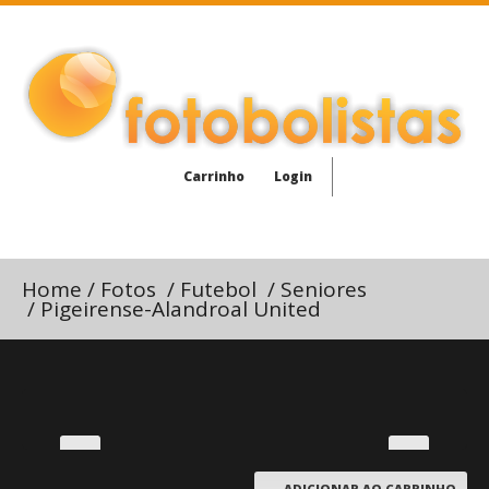
Carrinho
Login
Home
/
Fotos
/
Futebol
/
Seniores
/
Pigeirense-Alandroal United
ADICIONAR AO CARRINHO