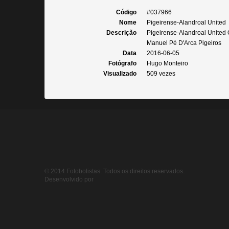
Código
#037966
Nome
Pigeirense-Alandroal United
Descrição
Pigeirense-Alandroal United
Manuel Pé D'Arca Pigeiros
Data
2016-06-05
Fotógrafo
Hugo Monteiro
Visualizado
509 vezes
© 2014 Fotobolistas. Todos os direitos reservados.
Desenvolvido por