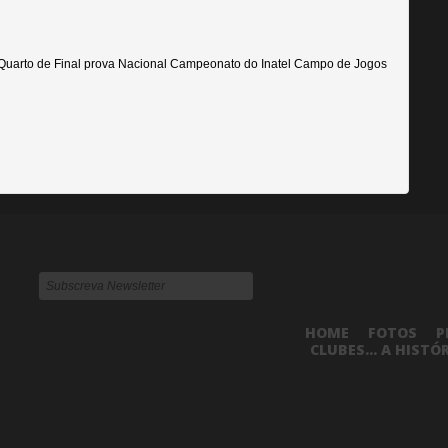
 Quarto de Final prova Nacional Campeonato do Inatel Campo de Jogos
HOME
FOTOS
P
CLUBES... A HISTÓ