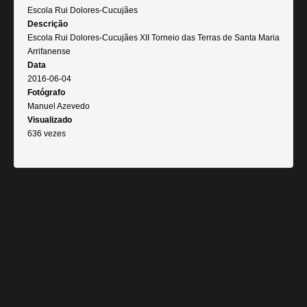
Escola Rui Dolores-Cucujães
Descrição
Escola Rui Dolores-Cucujães XII Torneio das Terras de Santa Maria
Arrifanense
Data
2016-06-04
Fotógrafo
Manuel Azevedo
Visualizado
636 vezes