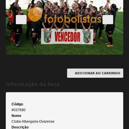
ADICIONAR AO CARRINHO
Informação da Foto
Código
#037690
Nome
Clube Albergaria-Ovarense
Descrição