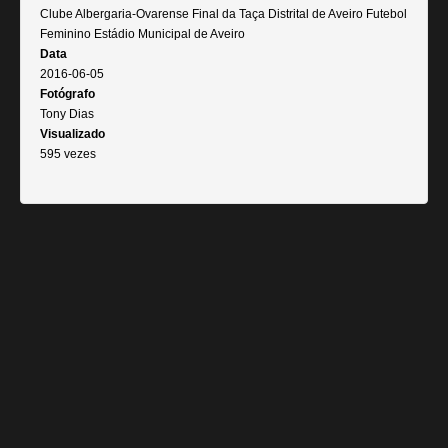
Clube Albergaria-Ovarense Final da Taça Distrital de Aveiro Futebol
Feminino Estádio Municipal de Aveiro
Data
2016-06-05
Fotógrafo
Tony Dias
Visualizado
595 vezes