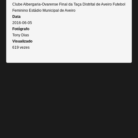
Clube Albergaria-Ovarense Final da Taça Distrital de Aveiro Futebol
Feminino Estádio Municipal de Aveiro
Data
2016-06-05
Fotógrafo
Tony Dias
Visualizado
619 vezes