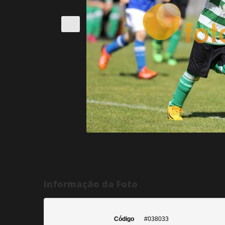
Informação da Foto
Código
#038033