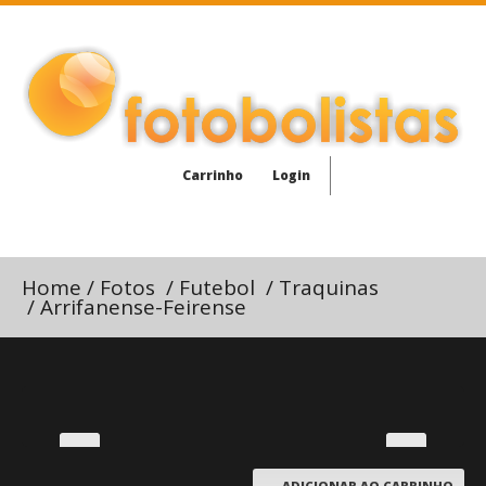
Carrinho
Login
Home
/
Fotos
/
Futebol
/
Traquinas
/
Arrifanense-Feirense
ADICIONAR AO CARRINHO