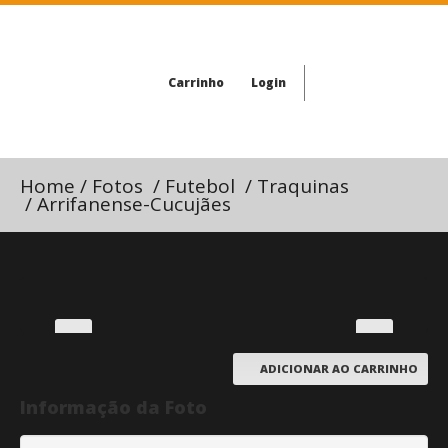
Carrinho
Login
Home
/
Fotos
/
Futebol
/
Traquinas
/
Arrifanense-Cucujães
ADICIONAR AO CARRINHO
Informação da Foto