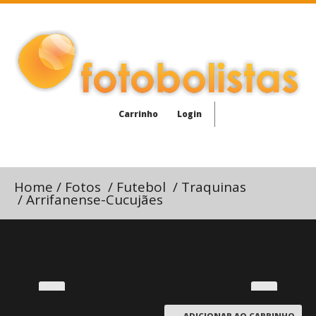
Carrinho
Login
Home
/
Fotos
/
Futebol
/
Traquinas
/
Arrifanense-Cucujães
ADICIONAR AO CARRINHO