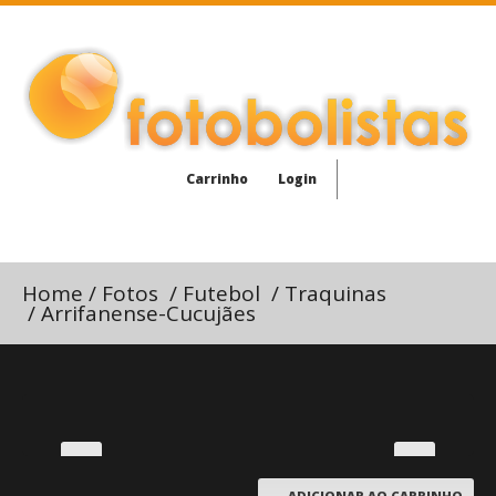
Carrinho
Login
Home
/
Fotos
/
Futebol
/
Traquinas
/
Arrifanense-Cucujães
ADICIONAR AO CARRINHO