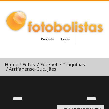
Carrinho
Login
Home
/
Fotos
/
Futebol
/
Traquinas
/
Arrifanense-Cucujães
ADICIONAR AO CARRINHO