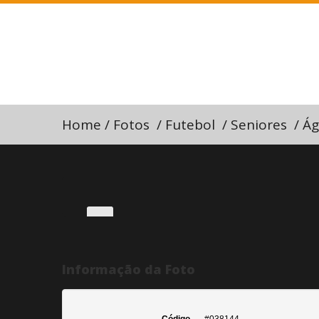
Home
/
Fotos
/
Futebol
/
Seniores
/
Ág
Informação da Foto