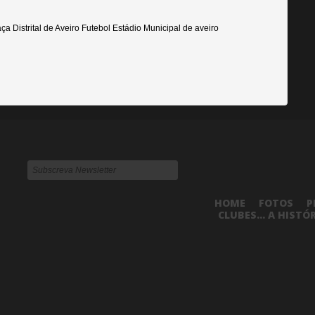
a Distrital de Aveiro Futebol Estádio Municipal de aveiro
HOME
FOTOS
P
CLUBES... A HISTÓ