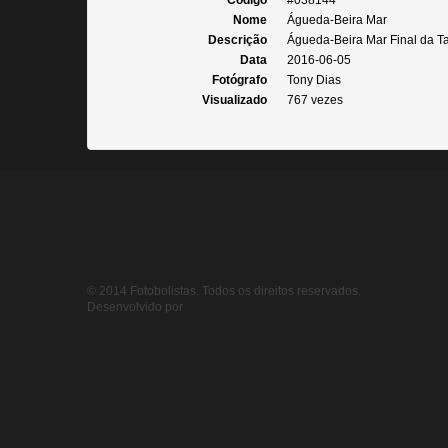
Código
#038144
Nome
Águeda-Beira Mar
Descrição
Águeda-Beira Mar Final da Taç
Data
2016-06-05
Fotógrafo
Tony Dias
Visualizado
767 vezes
© 2014 Fotobolistas. Todos os direitos reservados.
Desenvolvido por