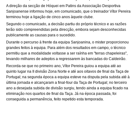
A direção da secção de Hóquei em Patins da Associação Desportiva
Sanjoanense informou hoje, em comunicado, que o treinador Vítor Pereira
terminou hoje a ligação de cinco anos àquele clube.
Segundo o comunicado, a decisão partiu do próprio técnico e as razões
terão sido compreendidas pela direcção, embora sejam desconhecidas
publicamente as causas para o sucedido.
Durante o percurso à frente da equipa Sanjoanina, o mister proporcionou
grandes feitos à equipa. Para além dos resultados em campo, o técnico
permitiu que a modalidade voltasse a ser raínha em "terras chapeleiras",
levando milhares de adeptos a regressarem às bancadas do Caldeirão.
Recorda-se que no primeiro ano, Vítor Pereira guiou a equipa até ao
quinto lugar na II divisão Zona Norte e até aos oitavos de final da Taça de
Portugal; na segunda época a equipa esteve na disputa pela subida até à
última jornada e alcançaram a final-four da Taça de Portugal; no terceiro
ano a desejada subida de divisão surgiu, tendo ainda a equipa ficado na
eliminação nos quartos de final da Taça. Já na época passada, foi
conseguida a permanência, feito repetido esta temporada.