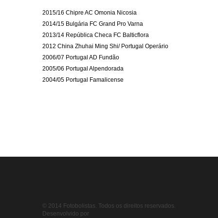
2015/16 Chipre AC Omonia Nicosia
2014/15 Bulgária FC Grand Pro Varna
2013/14 República Checa FC Balticflora
2012 China Zhuhai Ming Shi/ Portugal Operário
2006/07 Portugal AD Fundão
2005/06 Portugal Alpendorada
2004/05 Portugal Famalicense
© 2014 Fotobolistas. Todos os direitos reservados.
Desenvolvido por