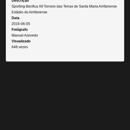
Descrição
Sporting-Benfica XII Torneio das Terras de Santa Maria Arrifanense
Estádio do Arrifanense
Data
2016-06-05
Fotógrafo
Manuel Azevedo
Visualizado
648 vezes