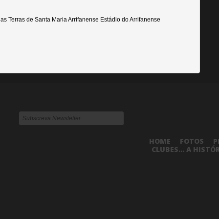
das Terras de Santa Maria Arrifanense Estádio do Arrifanense
HOME
FOTOS
P
CLUBES... A HISTÓ