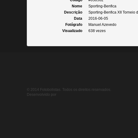
Código
#038562
Nome
Sporting-Benfica
Descrição
Sporting-Benfica XII Torneio 
Data
2016-06-05
Fotógrafo
Manuel Azevedo
Visualizado
638 vezes
© 2014 Fotobolistas. Todos os direitos reservados.
Desenvolvido por