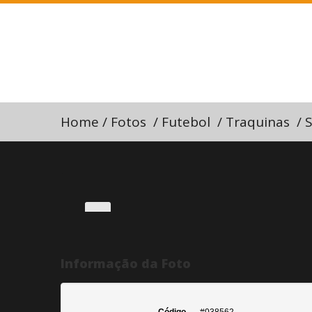
Home
/
Fotos
/
Futebol
/
Traquinas
/
S
Informação da Foto