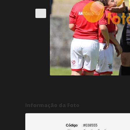
Informação da Foto
Código
#038555