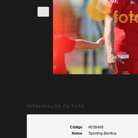
Informação da Foto
Código
#038489
Nome
Sporting-Benfica