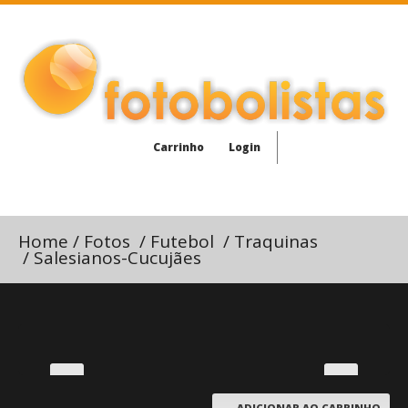
Carrinho
Login
Home
/
Fotos
/
Futebol
/
Traquinas
/
Salesianos-Cucujães
ADICIONAR AO CARRINHO