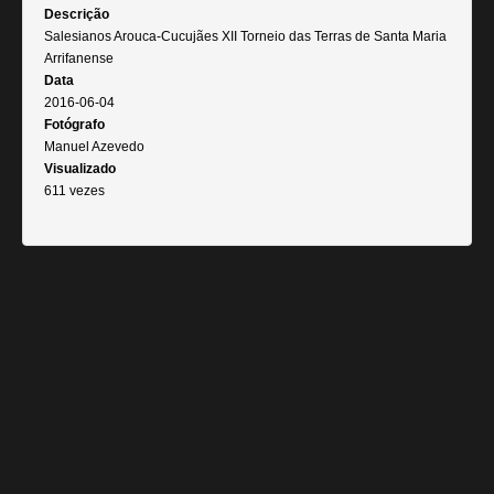
Descrição
Salesianos Arouca-Cucujães XII Torneio das Terras de Santa Maria
Arrifanense
Data
2016-06-04
Fotógrafo
Manuel Azevedo
Visualizado
611 vezes