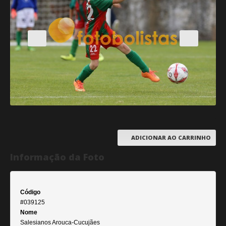
ADICIONAR AO CARRINHO
Informação da Foto
Código
#039125
Nome
Salesianos Arouca-Cucujães