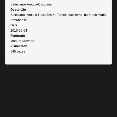
Salesianos Arouca-Cucujães
Descrição
Salesianos Arouca-Cucujães XII Torneio das Terras de Santa Maria
Arrifanense
Data
2016-06-04
Fotógrafo
Manuel Azevedo
Visualizado
645 vezes