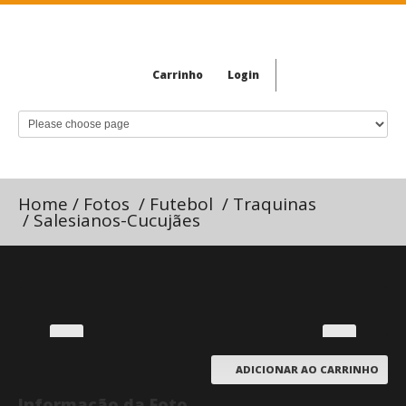
Carrinho
Login
Home
/
Fotos
/
Futebol
/
Traquinas
/
Salesianos-Cucujães
ADICIONAR AO CARRINHO
Informação da Foto