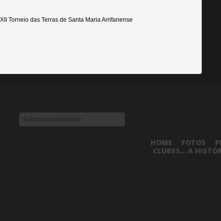
II Torneio das Terras de Santa Maria Arrifanense
HOME
FOTOS
P
CLUBES... A HISTÓ