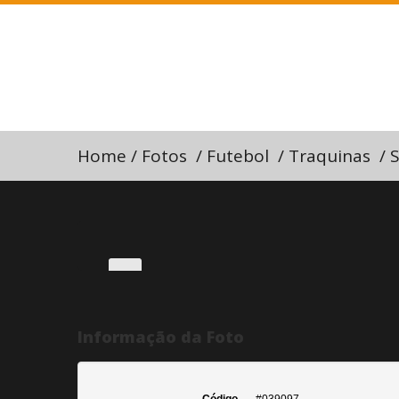
Home
/
Fotos
/
Futebol
/
Traquinas
/
S
Informação da Foto