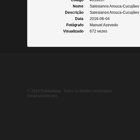
Código
#039097
Nome
Salesianos Arouca-Cucujães
Descrição
Salesianos Arouca-Cucujães X
Data
2016-06-04
Fotógrafo
Manuel Azevedo
Visualizado
672 vezes
© 2014 Fotobolistas. Todos os direitos reservados.
Desenvolvido por