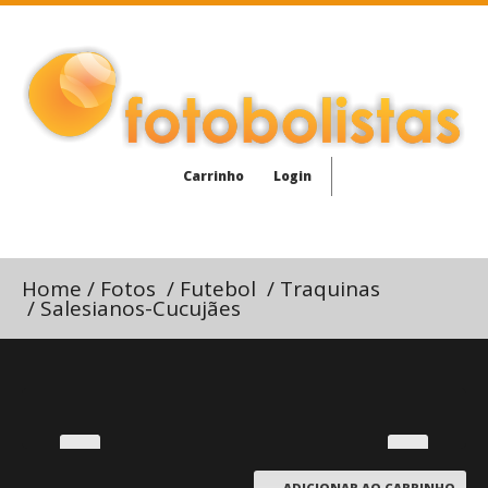
Carrinho
Login
Home
/
Fotos
/
Futebol
/
Traquinas
/
Salesianos-Cucujães
ADICIONAR AO CARRINHO