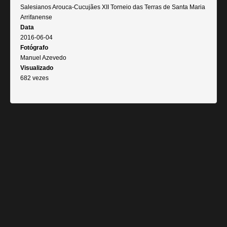
Salesianos Arouca-Cucujães XII Torneio das Terras de Santa Maria
Arrifanense
Data
2016-06-04
Fotógrafo
Manuel Azevedo
Visualizado
682 vezes