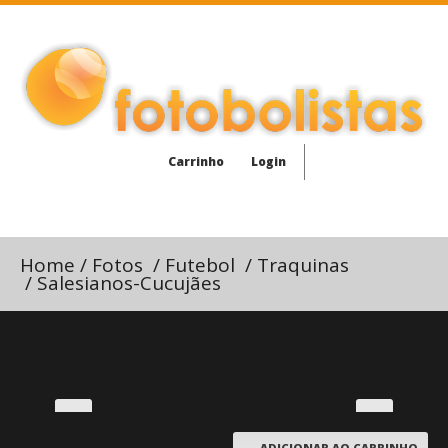
Carrinho
Login
Home
/
Fotos
/
Futebol
/
Traquinas
/
Salesianos-Cucujães
ADICIONAR AO CARRINHO