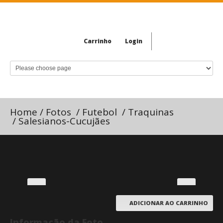
Carrinho
Login
Home
/
Fotos
/
Futebol
/
Traquinas
/
Salesianos-Cucujães
ADICIONAR AO CARRINHO
Informação da Foto