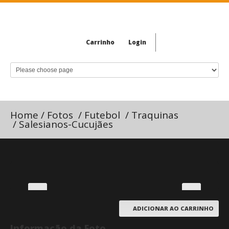
Carrinho
Login
Home
/
Fotos
/
Futebol
/
Traquinas
/
Salesianos-Cucujães
ADICIONAR AO CARRINHO
Informação da Foto