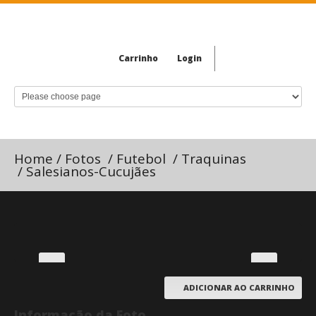
Carrinho
Login
Home
/
Fotos
/
Futebol
/
Traquinas
/
Salesianos-Cucujães
ADICIONAR AO CARRINHO
Informação da Foto