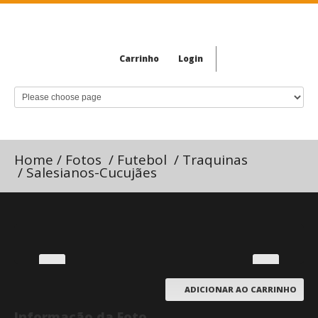
Carrinho
Login
Home
/
Fotos
/
Futebol
/
Traquinas
/
Salesianos-Cucujães
ADICIONAR AO CARRINHO
Informação da Foto