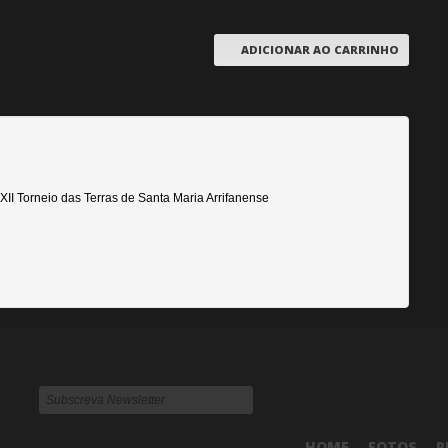
ADICIONAR AO CARRINHO
II Torneio das Terras de Santa Maria Arrifanense
HOME
FOTOS
P