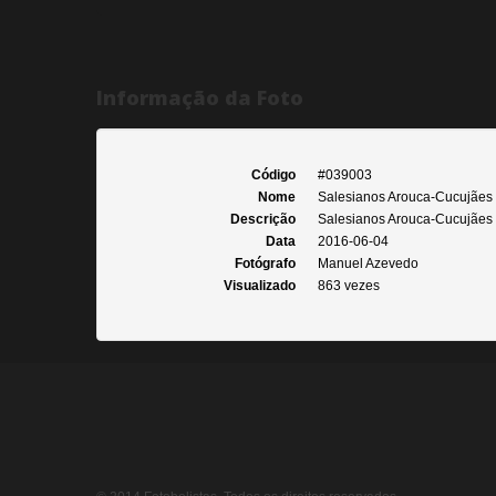
Informação da Foto
Código
#039003
Nome
Salesianos Arouca-Cucujães
Descrição
Salesianos Arouca-Cucujães X
Data
2016-06-04
Fotógrafo
Manuel Azevedo
Visualizado
863 vezes