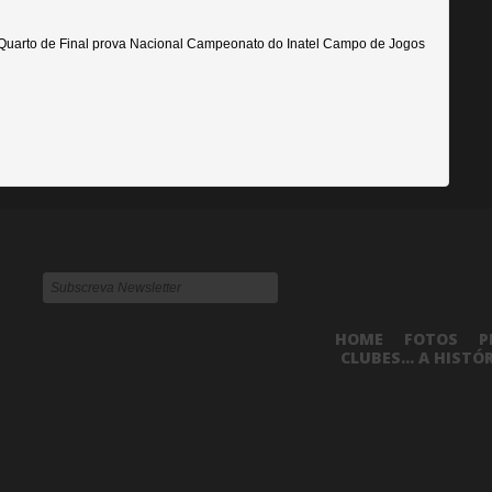
 Quarto de Final prova Nacional Campeonato do Inatel Campo de Jogos
HOME
FOTOS
P
CLUBES... A HISTÓ