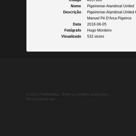
Código
#037999
Nome
Pigeirense-Alandroal United
Descrição
Pigeirense-Alandroal United
Manuel Pé D'Arca Pigeiros
Data
2016-06-05
Fotógrafo
Hugo Monteiro
Visualizado
532 vezes
© 2014 Fotobolistas. Todos os direitos reservados.
Desenvolvido por