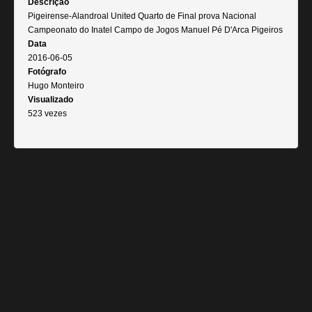
Descrição
Pigeirense-Alandroal United Quarto de Final prova Nacional
Campeonato do Inatel Campo de Jogos Manuel Pé D'Arca Pigeiros
Data
2016-06-05
Fotógrafo
Hugo Monteiro
Visualizado
523 vezes