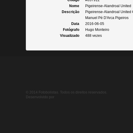
Código
#037912
Nome
Pigeirense-Alandroal United
Descrição
Pigeirense-Alandroal United
Manuel Pé D'Arca Pigeiros
Data
2016-06-05
Fotógrafo
Hugo Monteiro
Visualizado
488 vezes
© 2014 Fotobolistas. Todos os direitos reservados.
Desenvolvido por