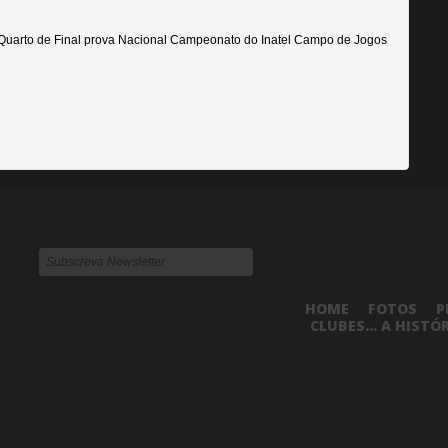
 Quarto de Final prova Nacional Campeonato do Inatel Campo de Jogos
HOME
FOTOS
P
CLUBES... A HISTÓ