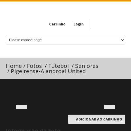
Carrinho
Login
Home
/
Fotos
/
Futebol
/
Seniores
/
Pigeirense-Alandroal United
ADICIONAR AO CARRINHO
Informação da Foto