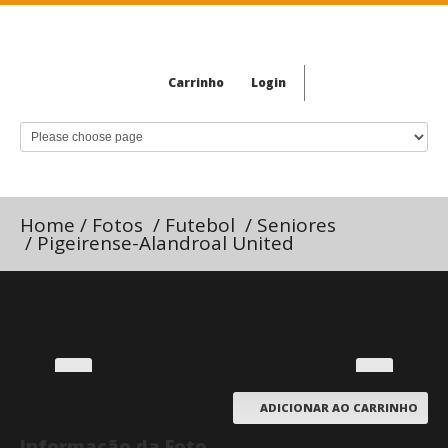
Carrinho
Login
Home
/
Fotos
/
Futebol
/
Seniores
/
Pigeirense-Alandroal United
ADICIONAR AO CARRINHO
Informação da Foto