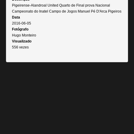
Pigeirense-Alandroal United Quarto de Final prova Nacional
Campeonato do Inatel Campo de Jogos Manuel Pé D'Arca Pigeiros
Data
2016-06-05
Fotógrafo
Hugo Monteiro
Visualizado
556 vezes