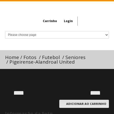
Carrinho
Login
Home
/
Fotos
/
Futebol
/
Seniores
/
Pigeirense-Alandroal United
ADICIONAR AO CARRINHO
Informação da Foto