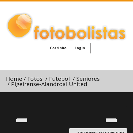
Carrinho
Login
Home
/
Fotos
/
Futebol
/
Seniores
/
Pigeirense-Alandroal United
ADICIONAR AO CARRINHO