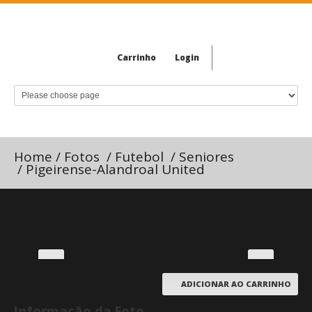
Carrinho
Login
Home
/
Fotos
/
Futebol
/
Seniores
/
Pigeirense-Alandroal United
ADICIONAR AO CARRINHO
Informação da Foto