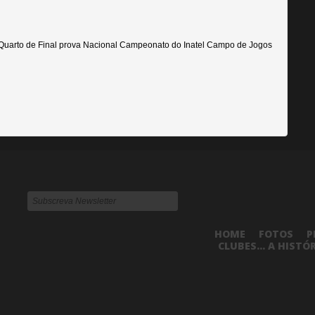
 Quarto de Final prova Nacional Campeonato do Inatel Campo de Jogos
HOME
FOTOS
P
CLUBES... A HISTÓ