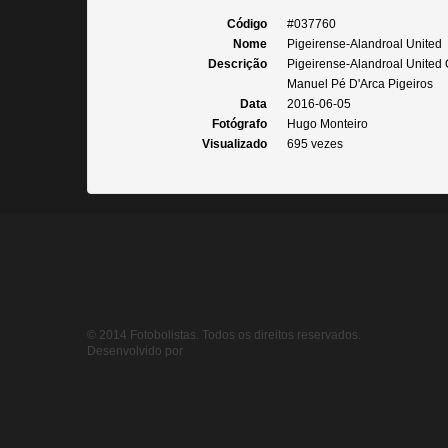
Código
#037760
Nome
Pigeirense-Alandroal United
Descrição
Pigeirense-Alandroal United
Manuel Pé D'Arca Pigeiros
Data
2016-06-05
Fotógrafo
Hugo Monteiro
Visualizado
695 vezes
© 2014 Fotobolistas. Todos os direitos reservados.
Desenvolvido por