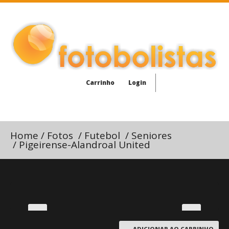
Carrinho
Login
Home
/
Fotos
/
Futebol
/
Seniores
/
Pigeirense-Alandroal United
ADICIONAR AO CARRINHO