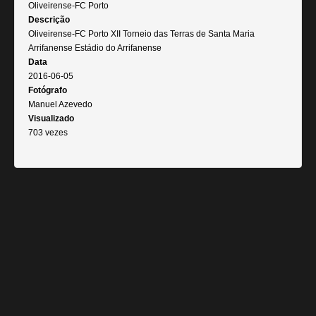
Oliveirense-FC Porto
Descrição
Oliveirense-FC Porto XII Torneio das Terras de Santa Maria
Arrifanense Estádio do Arrifanense
Data
2016-06-05
Fotógrafo
Manuel Azevedo
Visualizado
703 vezes