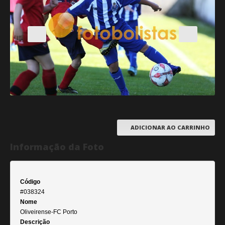
ADICIONAR AO CARRINHO
Informação da Foto
Código
#038324
Nome
Oliveirense-FC Porto
Descrição