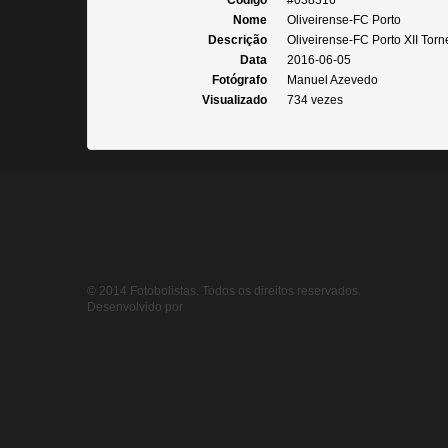
Código
#038316
Nome
Oliveirense-FC Porto
Descrição
Oliveirense-FC Porto XII Torn
Data
2016-06-05
Fotógrafo
Manuel Azevedo
Visualizado
734 vezes
© 2014 Fotobolistas. Todos os direitos reservados.
Desenvolvido por