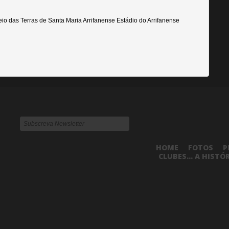
eio das Terras de Santa Maria Arrifanense Estádio do Arrifanense
HOME
FOTOS
P
CLUBES... A HISTÓ