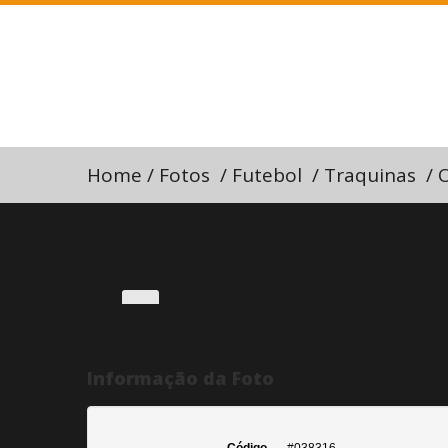
Home
/
Fotos
/
Futebol
/
Traquinas
/
O
Informação da Foto