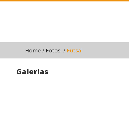
Home
/
Fotos
/
Futsal
Galerias