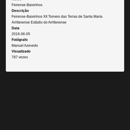
Feirense-Baixinhos
Descrição
Feirense-Baixinhos XII Torneio das Terras de Santa Maria
Arrifanense Estádio do Arrifanense
Data
2016-06-05
Fotógrafo
Manuel Azevedo
Visualizado
787 vezes