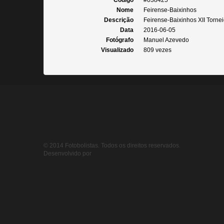
Código
#038425
Nome
Feirense-Baixinhos
Descrição
Feirense-Baixinhos XII Tornei
Data
2016-06-05
Fotógrafo
Manuel Azevedo
Visualizado
809 vezes
© 2014 Fotobolistas. Todos os direitos reservados.
Desenvolvido por