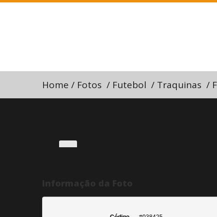
Home
/
Fotos
/
Futebol
/
Traquinas
/
F
Informação da Foto