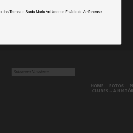
o das Terras de Santa Maria Arrifanense Estádio do Arrifanense
HOME
FOTOS
P
CLUBES... A HISTÓ