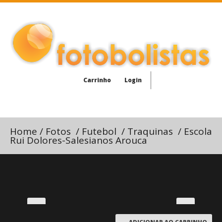
Carrinho
Login
Home
/
Fotos
/
Futebol
/
Traquinas
/
Escola
Rui Dolores-Salesianos Arouca
ADICIONAR AO CARRINHO